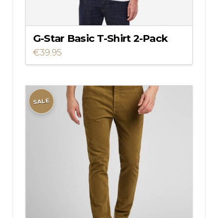
G-Star Basic T-Shirt 2-Pack
€
39.95
Dit
product
heeft
meerdere
SALE
variaties.
Deze
optie
kan
gekozen
worden
op
de
productpagina