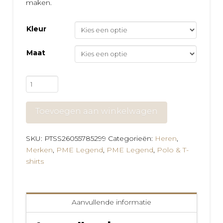
maken.
Kleur
Maat
PME
Legend
T-
Toevoegen aan winkelwagen
Shirt
met
Allover
SKU:
PTSS26055785299
Categorieën:
Heren
,
Print
Merken
,
PME Legend
,
PME Legend
,
Polo & T-
aantal
shirts
Aanvullende informatie