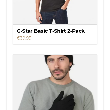
G-Star Basic T-Shirt 2-Pack
€
39.95
Dit
product
heeft
meerdere
variaties.
Deze
optie
kan
gekozen
worden
op
de