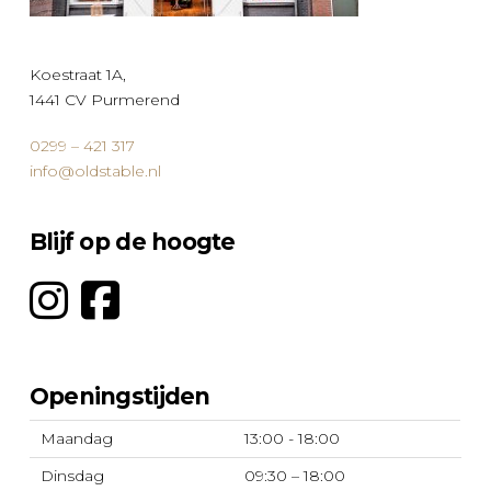
op
de
productpagina
Koestraat 1A,
1441 CV Purmerend
0299 – 421 317
info@oldstable.nl
Blijf op de hoogte
Openingstijden
Maandag
13:00 - 18:00
Dinsdag
09:30 – 18:00