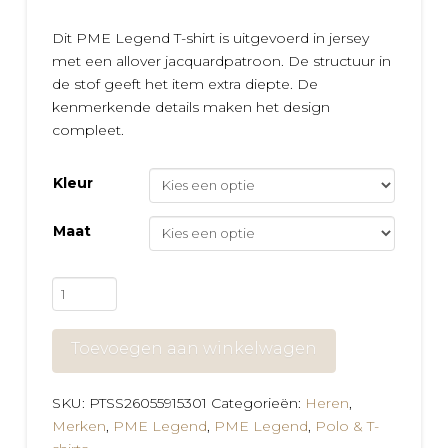
Dit PME Legend T-shirt is uitgevoerd in jersey
met een allover jacquardpatroon. De structuur in
de stof geeft het item extra diepte. De
kenmerkende details maken het design
compleet.
Kleur
Maat
PME
Legend
T-
Toevoegen aan winkelwagen
Shirt
met
Allover
SKU:
PTSS26055915301
Categorieën:
Heren
,
Jacquardpatroon
Merken
,
PME Legend
,
PME Legend
,
Polo & T-
aantal