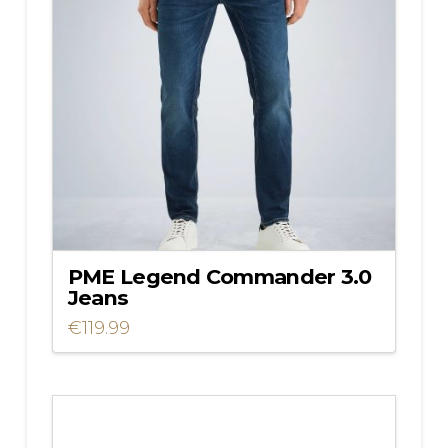
Deze
optie
kan
gekozen
worden
op
de
productpagina
PME Legend Commander 3.0
Jeans
€
119.99
Dit
product
heeft
meerdere
variaties.