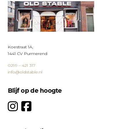
optie
kan
gekozen
worden
op
de
productpagina
Koestraat 1A,
1441 CV Purmerend
0299 – 421 317
info@oldstable.nl
Blijf op de hoogte